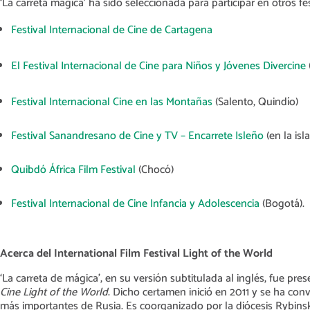
‘La carreta mágica’ ha sido seleccionada para participar en otros f
Festival Internacional de Cine de Cartagena
El Festival Internacional de Cine para Niños y Jóvenes Divercine
Festival Internacional Cine en las Montañas
(Salento, Quindío)
Festival Sanandresano de Cine y TV – Encarrete Isleño
(en la is
Quibdó África Film Festival
(Chocó)
Festival Internacional de Cine Infancia y Adolescencia
(Bogotá).
Acerca del International Film Festival Light of the World
‘La carreta de mágica’, en su versión subtitulada al inglés, fue pr
Cine Light of the World
. Dicho certamen inició en 2011 y se ha con
más importantes de Rusia. Es coorganizado por la diócesis Rybinsk