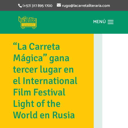
(+57) 317 895 1700
rugo@lacarretaliteraria.com
“La Carreta
Mágica” gana
tercer lugar en
el International
Film Festival
Light of the
World en Rusia