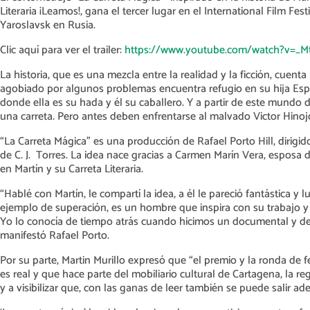
Literaria ¡Leamos!, gana el tercer lugar en el International Film Fes
Yaroslavsk en Rusia.
Clic aquí para ver el trailer:
https://www.youtube.com/watch?v=_M
La historia, que es una mezcla entre la realidad y la ficción, cuent
agobiado por algunos problemas encuentra refugio en su hija Es
donde ella es su hada y él su caballero. Y a partir de este mundo d
una carreta. Pero antes deben enfrentarse al malvado Victor Hinojo
“La Carreta Mágica” es una producción de Rafael Porto Hill, dirigi
de C. J. Torres. La idea nace gracias a Carmen Marín Vera, esposa d
en Martín y su Carreta Literaria.
“Hablé con Martín, le compartí la idea, a él le pareció fantástica 
ejemplo de superación, es un hombre que inspira con su trabajo 
Yo lo conocía de tiempo atrás cuando hicimos un documental y des
manifestó Rafael Porto.
Por su parte, Martin Murillo expresó que “el premio y la ronda de 
es real y que hace parte del mobiliario cultural de Cartagena, la r
y a visibilizar que, con las ganas de leer también se puede salir ad